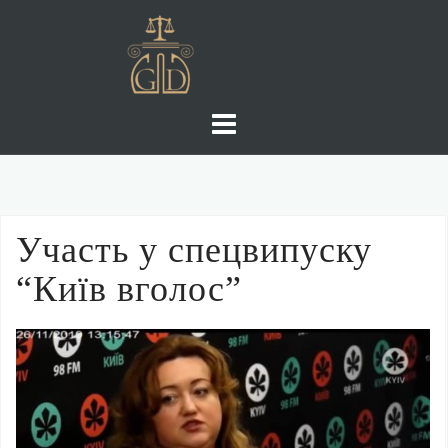
Skip
to
content
Участь у спецвипуску
“Київ вголос”