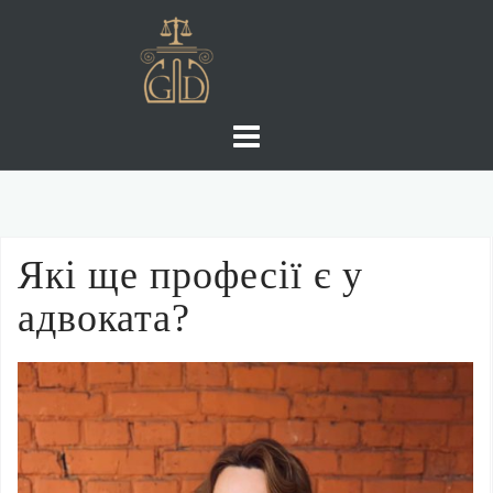
Skip
to
content
Які ще професії є у
адвоката?