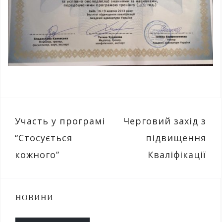
Навігація
Участь у програмі
Черговий захід з
записів
“Стосується
підвищення
кожного”
Кваліфікації
НОВИНИ