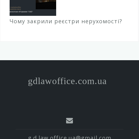
Чому закрили реєстри нерухомості?
gdlawoffice.com.ua
g.d.law.office.ua@gmail.com