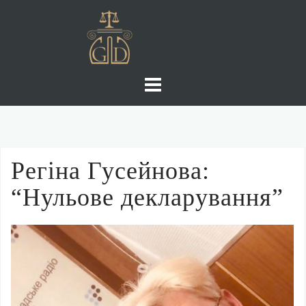
Skip
to
content
Регіна Гусейнова:
“Нульове декларування”