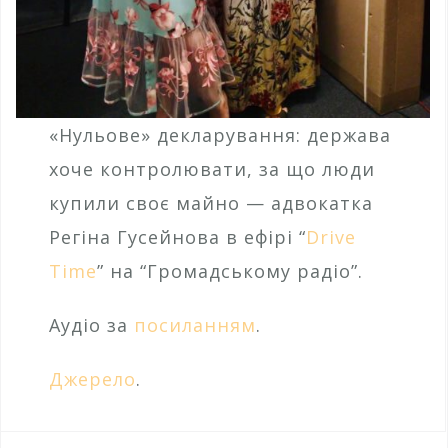
«Нульове» декларування: держава
хоче контролювати, за що люди
купили своє майно — адвокатка
Регіна Гусейнова в ефірі “
Drive
Time
” на “Громадському радіо”.
Аудіо за
посиланням
.
Джерело
.